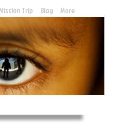
Mission Trip
Blog
More
treach