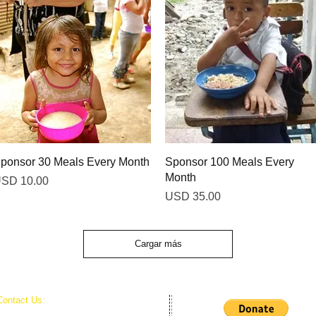
Vista rápida
Vista rápida
ponsor 30 Meals Every Month
Sponsor 100 Meals Every
Month
recio
SD 10.00
Precio
USD 35.00
Cargar más
Contact Us:
World Missions Outreach