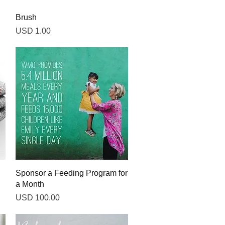
Vista rápida
Brush
Precio
USD 1.00
Vista rápida
Sponsor a Feeding Program for
a Month
Precio
USD 100.00