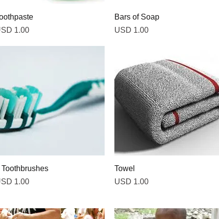
Vista rápida
Vista rápida
oothpaste
Bars of Soap
recio
Precio
SD 1.00
USD 1.00
Vista rápida
Vista rápida
 Toothbrushes
Towel
recio
Precio
SD 1.00
USD 1.00