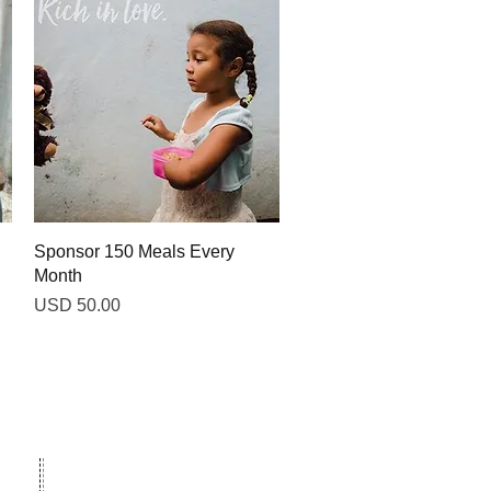
Vista rápida
Sponsor 150 Meals Every
Month
Precio
USD 50.00