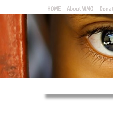
HOME
About WMO
Dona
World