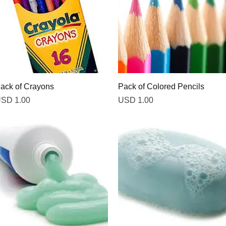
Vista rápida
Vista rápida
ack of Crayons
Pack of Colored Pencils
recio
Precio
SD 1.00
USD 1.00