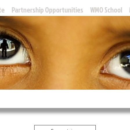
te
Partnership Opportunities
WMO School
 Missions Ou