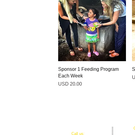
Vista rápida
Sponsor 1 Feeding Program
S
Each Week
P
U
Precio
USD 20.00
​​Call us: