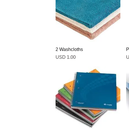
Vista rápida
2 Washcloths
P
Precio
P
USD 1.00
U