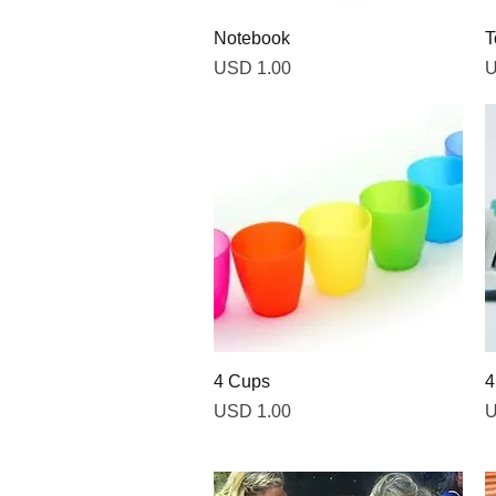
Vista rápida
Notebook
T
Precio
P
USD 1.00
U
Vista rápida
4 Cups
4
Precio
P
USD 1.00
U