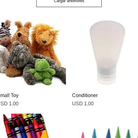
Cargar anteriores
Vista rápida
Vista rápida
mall Toy
Conditioner
recio
Precio
SD 1.00
USD 1.00